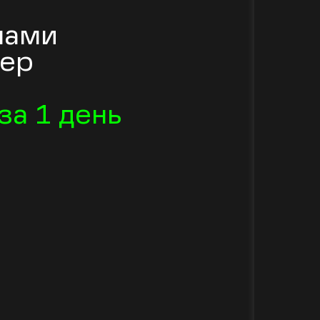
нами
жер
за 1 день