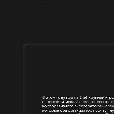
Cyclops компании NV
лучших проектов п
акселератора Genera
[19.12.2019]
В этом году группа Enel, крупный иг
энергетики, искала перспективные с
корпоративного акселератора Genera
которые оба организатора сочтут лу