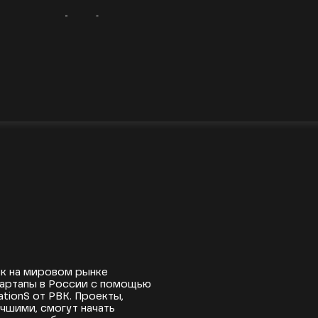
I Solutions в числе пяти
о итогам корпоративного
tionS и Enel.
рок на мировом рынке
тартапы в России с помощью
tionS от РВК. Проекты,
чшими, смогут начать