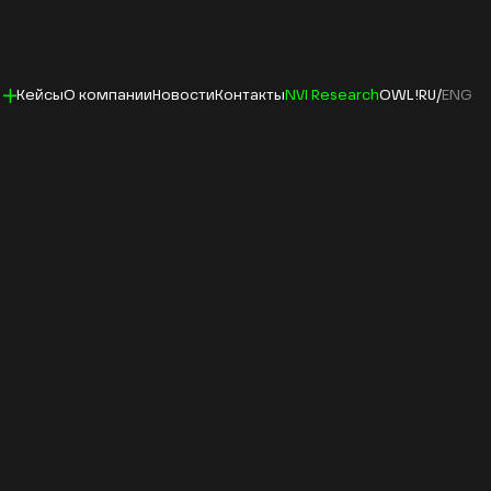
Кейсы
О компании
Новости
Контакты
RU
/
ENG
NVI Research
OWL!