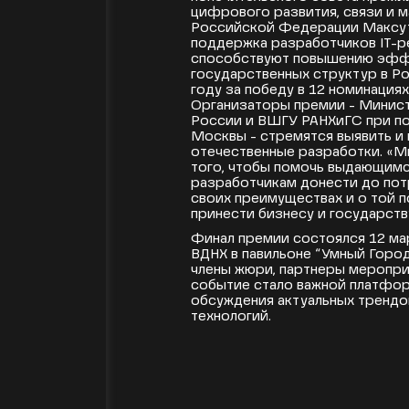
цифрового развития, связи и 
Российской Федерации Максут
поддержка разработчиков IT-р
способствуют повышению эфф
государственных структур в Ро
году за победу в 12 номинация
Организаторы премии - Минис
России и ВШГУ РАНХиГС при п
Москвы - стремятся выявить и
отечественные разработки. «М
того, чтобы помочь выдающим
разработчикам донести до по
своих преимуществах и о той п
принести бизнесу и государств
Финал премии состоялся 12 мар
ВДНХ в павильоне “Умный Город
члены жюри, партнеры мероприя
событие стало важной платфо
обсуждения актуальных тренд
технологий.