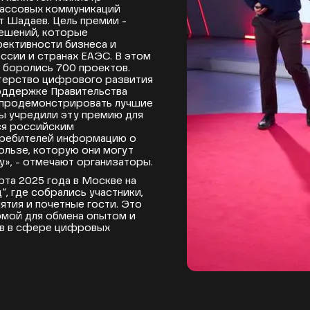
массовых коммуникаций
 Шадаев. Цель премии -
ешений, которые
ективности бизнеса и
ссии и странах ЕАЭС. В этом
х боролись 700 проектов.
терство цифрового развития
оддержке Правительства
 продемонстрировать лучшие
ы учредили эту премию для
ся российским
требителей информацию о
ользе, которую они могут
у», - отмечают организаторы.
та 2025 года в Москве на
“, где собрались участники,
тия и почетные гости. Это
рмой для обмена опытом и
ов в сфере цифровых