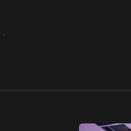
tions стала лауреатом
е вершины» 2025 с
ard