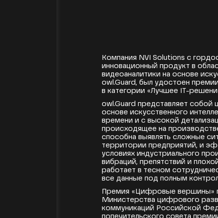
[19.03.2025]
Компания NVI Solutions с гордо
инновационный продукт в обл
видеоаналитики на основе иску
owl.Guard, был удостоен прем
в категории «Лучшее IT-решени
owl.Guard представляет собой 
основе искусственного интелле
времени и с высокой детализа
происходящее на производств
способна выявлять сложные си
территории предприятий, и э
условиях индустриального прои
вибраций, препятствий и плохо
работает в тесном сотрудничес
все данные под полным контрол
Премия «Цифровые вершины» п
Министерства цифрового разви
коммуникаций Российской Фед
попечительского совета преми