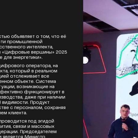
стью объявляет о том, что её
асти промышленной
сственного интеллекта,
ии «Цифровые вершины» 2025
е для энергетики».
цифрового оператора, на
кта, который в реальном
цией отслеживает все
енном объекте. Система
туации, возникающие на
ффективно функционирует в
зводства, даже при наличии
й видимости. Продукт
тве с персоналом, сохраняя
ем клиента.
роводится под эгидой
тия, связи и массовых
ерации. Председателем
и является Министр