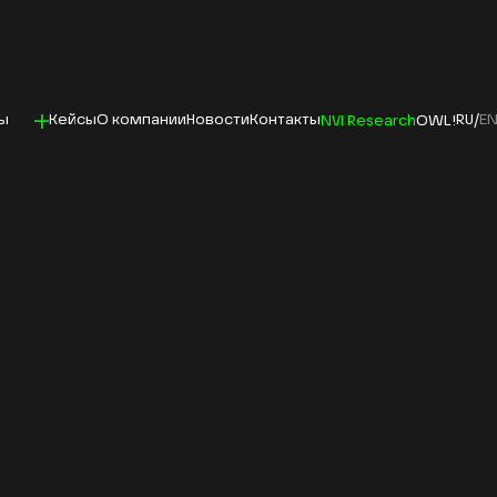
ы
Кейсы
О компании
Новости
Контакты
RU
/
E
NVI Research
OWL!